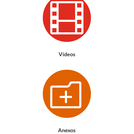

Vídeos
o
Anexos