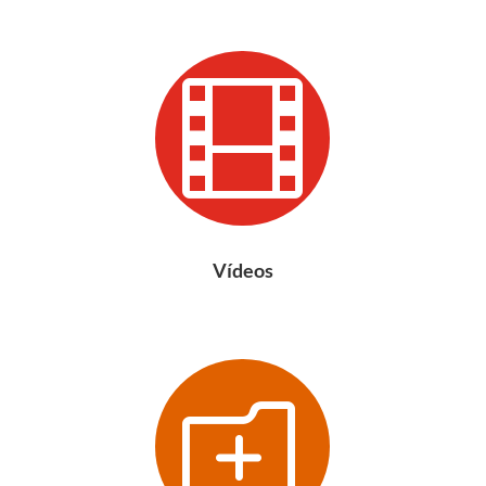

Vídeos
o