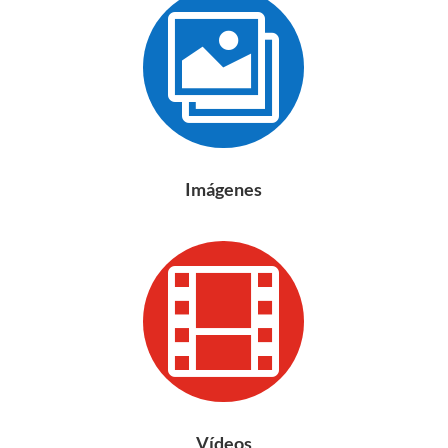

Imágenes

Vídeos